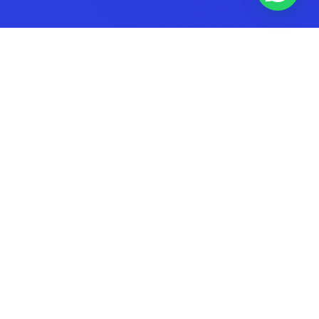
Categorias
Principais
SEBRAE MINAS
DESENVOLVIMENTO ECONÔMICO LOCAL
EMPREENDEDORISMO
FINANÇAS
FRANQUIAS