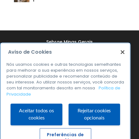
Sebrae Minas Gerais
Aviso de Cookies
Quem Somos
Resultados
Nós usamos cookies e outras tecnologias semelhantes
para melhorar a sua experiência em nossos serviços,
Notícias
personalizar publicidade e recomendar conteúdo de
seu interesse. Ao utilizar nossos serviços, você concorda
Transparência
com tal monitoramento descrito em nossa
Política de
Privacidade
0800 570 0800
Aceitar todos os
Rejeitar cookies
cookies
opcionais
Sebrae Minas © 2026
Preferências de