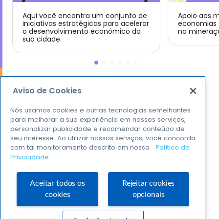
Aqui você encontra um conjunto de
Apoio aos m
iniciativas estratégicas para acelerar
economias 
o desenvolvimento econômico da
na mineraç
sua cidade.
Aviso de Cookies
Eduque
empreendedores
Nós usamos cookies e outras tecnologias semelhantes
para o futuro
para melhorar a sua experiência em nossos serviços,
personalizar publicidade e recomendar conteúdo de
seu interesse. Ao utilizar nossos serviços, você concorda
com tal monitoramento descrito em nossa
Política de
Privacidade
Aceitar todos os
Rejeitar cookies
cookies
opcionais