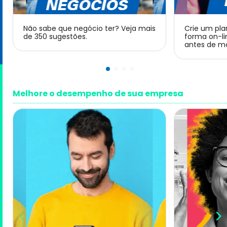
Não sabe que negócio ter? Veja mais
Crie um pla
de 350 sugestões.
forma on-li
antes de m
Melhore o desempenho de sua empresa