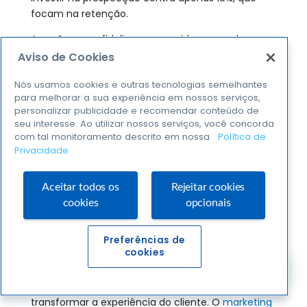
focam na retenção.
As ações para fidelizar consumidores envolvem
uma ampla pesquisa e é possível se capacitar
Aviso de Cookies
constantemente. Com o curso gratuito do Sebrae:
Nós usamos cookies e outras tecnologias semelhantes
Atendimento ao cliente
, você aprende conteúdos
para melhorar a sua experiência em nossos serviços,
e ferramentas para atingir a excelência na relação
personalizar publicidade e recomendar conteúdo de
com os consumidores, provocando assim, um
seu interesse. Ao utilizar nossos serviços, você concorda
impacto positivo nos resultados do seu negócio.
com tal monitoramento descrito em nossa
Política de
Privacidade
Acesse o curso: Atendimento
Aceitar todos os
Rejeitar cookies
ao cliente
cookies
opcionais
Vamos conferir como prestar um serviço
Preferências de
atencioso e diferenciado?
cookies
A importância de fidelizar os clientes
É consenso que um bom atendimento é capaz de
transformar a experiência do cliente. O
marketing