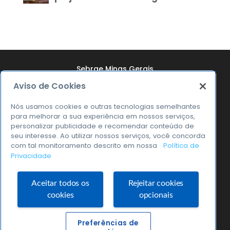
Sebrae Minas Gerais
Aviso de Cookies
Quem Somos
Resultados
Nós usamos cookies e outras tecnologias semelhantes
para melhorar a sua experiência em nossos serviços,
Notícias
personalizar publicidade e recomendar conteúdo de
seu interesse. Ao utilizar nossos serviços, você concorda
Transparência
com tal monitoramento descrito em nossa
Política de
Privacidade
0800 570 0800
Aceitar todos os
Rejeitar cookies
cookies
opcionais
Sebrae Minas © 2026
Preferências de