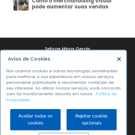
Sebrae Minas Gerais
Aviso de Cookies
Quem Somos
Resultados
Nós usamos cookies e outras tecnologias semelhantes
para melhorar a sua experiência em nossos serviços,
Notícias
personalizar publicidade e recomendar conteúdo de
seu interesse. Ao utilizar nossos serviços, você concorda
Transparência
com tal monitoramento descrito em nossa
Política de
Privacidade
0800 570 0800
Aceitar todos os
Rejeitar cookies
cookies
opcionais
Sebrae Minas © 2026