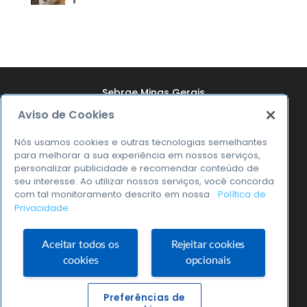
Sebrae Minas Gerais
Aviso de Cookies
Quem Somos
Resultados
Nós usamos cookies e outras tecnologias semelhantes
para melhorar a sua experiência em nossos serviços,
Notícias
personalizar publicidade e recomendar conteúdo de
seu interesse. Ao utilizar nossos serviços, você concorda
Transparência
com tal monitoramento descrito em nossa
Política de
Privacidade
0800 570 0800
Aceitar todos os
Rejeitar cookies
cookies
opcionais
Sebrae Minas © 2026
Preferências de