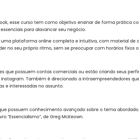
k, esse curso tem como objetivo ensinar de forma prática como
 essenciais para alavancar seu negócio.
a uma plataforma online completa e intuitiva, com material de 
er no seu próprio ritmo, sem se preocupar com horários fixos o
s que possuem contas comerciais ou estão criando seus perfis
 do Instagram. Também é direcionado a intraempreendedores qu
s e interessadas no assunto.
s que possuem conhecimento avançado sobre o tema abordado.
ro “Essencialismo”, de Greg McKeown.